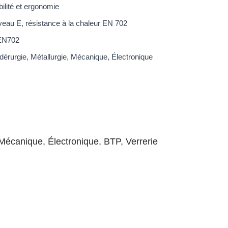
bilité et ergonomie
iveau E, résistance à la chaleur EN 702
EN702
idérurgie, Métallurgie, Mécanique, Électronique
Mécanique
,
Électronique
,
BTP
,
Verrerie