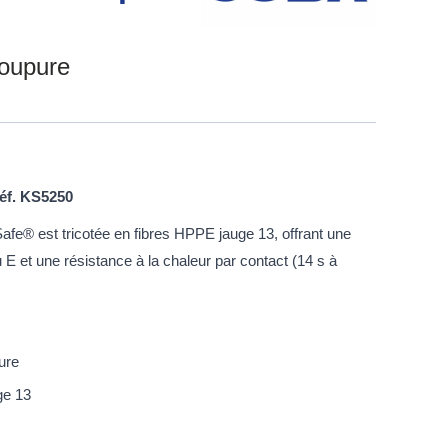
coupure
éf. KS5250
e® est tricotée en fibres HPPE jauge 13, offrant une
 E et une résistance à la chaleur par contact (14 s à
ure
ge 13