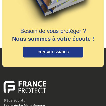
Besoin de vous protéger ?
Nous sommes à votre écoute !
CONTACTEZ-NOUS
Siège social :
17 rue André Marie Ampère