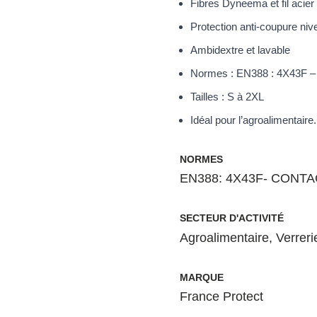
Fibres Dyneema et fil acier
Protection anti-coupure niv
Ambidextre et lavable
Normes : EN388 : 4X43F – 
Tailles : S à 2XL
Idéal pour l’agroalimentaire.
NORMES
EN388: 4X43F- CONT
SECTEUR D'ACTIVITÉ
Agroalimentaire
,
Verreri
MARQUE
France Protect