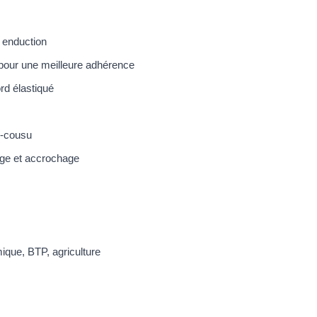
e enduction
 pour une meilleure adhérence
rd élastiqué
é-cousu
age et accrochage
ique, BTP, agriculture