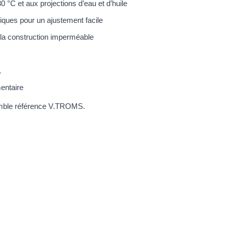
30 °C et aux projections d’eau et d’huile
tiques pour un ajustement facile
 la construction imperméable
L
mentaire
emble référence V.TROMS.