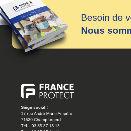
Besoin de v
Nous somme
Siège social :
17 rue André Marie Ampère
71530 Champforgeuil
Tél. : 03 85 87 13 13